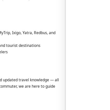
yTrip, Ixigo, Yatra, Redbus, and
nd tourist destinations
elers
nd updated travel knowledge — all
al commuter, we are here to guide