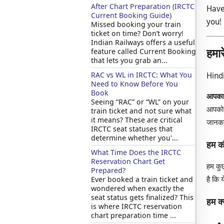
After Chart Preparation (IRCTC
Have
Current Booking Guide)
you!
Missed booking your train
ticket on time? Don’t worry!
Indian Railways offers a useful
हमा
feature called Current Booking
that lets you grab an...
RAC vs WL in IRCTC: What You
Hindi 
Need to Know Before You
Book
आपका स
Seeing “RAC” or “WL” on your
आपको I
train ticket and not sure what
it means? These are critical
जानकार
IRCTC seat statuses that
determine whether you'...
हम कौ
What Time Does the IRCTC
Reservation Chart Get
हम कुछ
Prepared?
है कि
Ever booked a train ticket and
wondered when exactly the
seat status gets finalized? This
हम क्
is where IRCTC reservation
chart preparation time ...