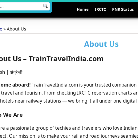
|
Home
IRCTC
PNR Status
e
»
About Us
About Us
out Us – TrainTravelIndia.com
h | अंग्रेज़ी
come aboard!
TrainTravelIndia.com is your trusted companion f
n travel and tourism. From checking IRCTC reservation charts a
hotels near railway stations — we bring it all under one digital 
 We Are
re a passionate group of techies and travelers who love Indian 
ect. Our mission is to make your rail and road journeys seaml