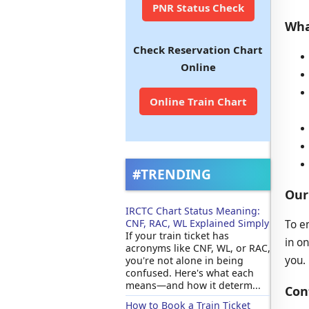
PNR Status Check
Wha
Check Reservation Chart
Online
Online Train Chart
#TRENDING
Our
IRCTC Chart Status Meaning:
CNF, RAC, WL Explained Simply
To e
If your train ticket has
in o
acronyms like CNF, WL, or RAC,
you.
you're not alone in being
confused. Here's what each
means—and how it determ...
Con
How to Book a Train Ticket