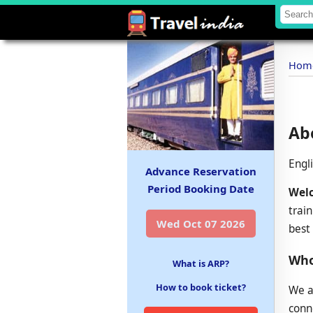
Hom
Ab
Englis
Advance Reservation
Period Booking Date
Wel
trai
Wed Oct 07 2026
best 
Who
What is ARP?
How to book ticket?
We a
conn