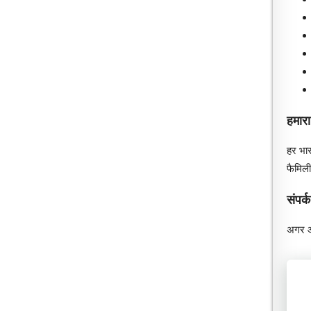
हमारा 
हर भार
फैमिली
संपर्क
अगर आ