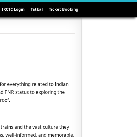
IRCTC Login
Tatkal
Ticket Booking
or everything related to Indian
nd PNR status to exploring the
roof.
trains and the vast culture they
ess, well-informed, and memorable.